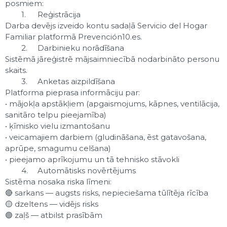
posmiem:
1.
Reģistrācija
Darba devējs izveido kontu sadaļā Servicio del Hogar
Familiar platformā Prevención10.es.
2.
Darbinieku norādīšana
Sistēmā jāreģistrē mājsaimniecībā nodarbināto personu
skaits.
3.
Anketas aizpildīšana
Platforma pieprasa informāciju par:
• mājokļa apstākļiem (apgaismojums, kāpnes, ventilācija,
sanitāro telpu pieejamība)
• ķīmisko vielu izmantošanu
• veicamajiem darbiem (gludināšana, ēst gatavošana,
aprūpe, smagumu celšana)
• pieejamo aprīkojumu un tā tehnisko stāvokli
4.
Automātisks novērtējums
Sistēma nosaka riska līmeni:
🔴 sarkans — augsts risks, nepieciešama tūlītēja rīcība
🟡 dzeltens — vidējs risks
🟢 zaļš — atbilst prasībām