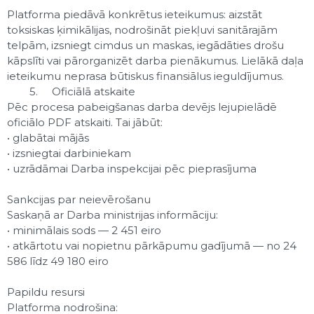
Platforma piedāvā konkrētus ieteikumus: aizstāt
toksiskas ķimikālijas, nodrošināt piekļuvi sanitārajām
telpām, izsniegt cimdus un maskas, iegādāties drošu
kāpslīti vai pārorganizēt darba pienākumus. Lielākā daļa
ieteikumu neprasa būtiskus finansiālus ieguldījumus.
5.
Oficiālā atskaite
Pēc procesa pabeigšanas darba devējs lejupielādē
oficiālo PDF atskaiti. Tai jābūt:
• glabātai mājās
• izsniegtai darbiniekam
• uzrādāmai Darba inspekcijai pēc pieprasījuma
Sankcijas par neievērošanu
Saskaņā ar Darba ministrijas informāciju:
• minimālais sods — 2 451 eiro
• atkārtotu vai nopietnu pārkāpumu gadījumā — no 24
586 līdz 49 180 eiro
Papildu resursi
Platforma nodrošina: