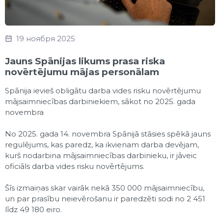
19 ноября 2025
Jauns Spānijas likums prasa riska
novērtējumu mājas personālam
Spānija ievieš obligātu darba vides risku novērtējumu
mājsaimniecības darbiniekiem, sākot no 2025. gada
novembra
No 2025. gada 14. novembra Spānijā stāsies spēkā jauns
regulējums, kas paredz, ka ikvienam darba devējam,
kurš nodarbina mājsaimniecības darbinieku, ir jāveic
oficiāls darba vides risku novērtējums.
Šīs izmaiņas skar vairāk nekā 350 000 mājsaimniecību,
un par prasību neievērošanu ir paredzēti sodi no 2 451
līdz 49 180 eiro.