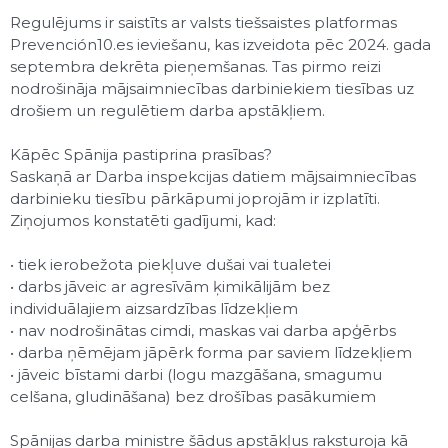
Regulējums ir saistīts ar valsts tiešsaistes platformas
Prevención10.es ieviešanu, kas izveidota pēc 2024. gada
septembra dekrēta pieņemšanas. Tas pirmo reizi
nodrošināja mājsaimniecības darbiniekiem tiesības uz
drošiem un regulētiem darba apstākļiem.
Kāpēc Spānija pastiprina prasības?
Saskaņā ar Darba inspekcijas datiem mājsaimniecības
darbinieku tiesību pārkāpumi joprojām ir izplatīti.
Ziņojumos konstatēti gadījumi, kad:
• tiek ierobežota piekļuve dušai vai tualetei
• darbs jāveic ar agresīvām ķimikālijām bez
individuālajiem aizsardzības līdzekļiem
• nav nodrošinātas cimdi, maskas vai darba apģērbs
• darba ņēmējam jāpērk forma par saviem līdzekļiem
• jāveic bīstami darbi (logu mazgāšana, smagumu
celšana, gludināšana) bez drošības pasākumiem
Spānijas darba ministre šādus apstākļus raksturoja kā