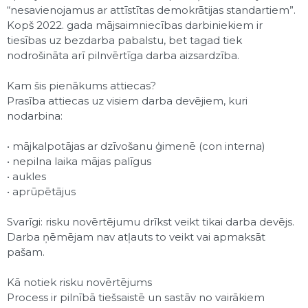
“nesavienojamus ar attīstītas demokrātijas standartiem”.
Kopš 2022. gada mājsaimniecības darbiniekiem ir
tiesības uz bezdarba pabalstu, bet tagad tiek
nodrošināta arī pilnvērtīga darba aizsardzība.
Kam šis pienākums attiecas?
Prasība attiecas uz visiem darba devējiem, kuri
nodarbina:
• mājkalpotājas ar dzīvošanu ģimenē (con interna)
• nepilna laika mājas palīgus
• aukles
• aprūpētājus
Svarīgi: risku novērtējumu drīkst veikt tikai darba devējs.
Darba ņēmējam nav atļauts to veikt vai apmaksāt
pašam.
Kā notiek risku novērtējums
Process ir pilnībā tiešsaistē un sastāv no vairākiem