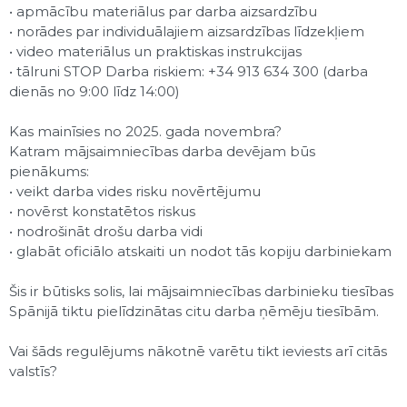
• apmācību materiālus par darba aizsardzību
• norādes par individuālajiem aizsardzības līdzekļiem
• video materiālus un praktiskas instrukcijas
• tālruni STOP Darba riskiem: +34 913 634 300 (darba
dienās no 9:00 līdz 14:00)
Kas mainīsies no 2025. gada novembra?
Katram mājsaimniecības darba devējam būs
pienākums:
• veikt darba vides risku novērtējumu
• novērst konstatētos riskus
• nodrošināt drošu darba vidi
• glabāt oficiālo atskaiti un nodot tās kopiju darbiniekam
Šis ir būtisks solis, lai mājsaimniecības darbinieku tiesības
Spānijā tiktu pielīdzinātas citu darba ņēmēju tiesībām.
Vai šāds regulējums nākotnē varētu tikt ieviests arī citās
valstīs?