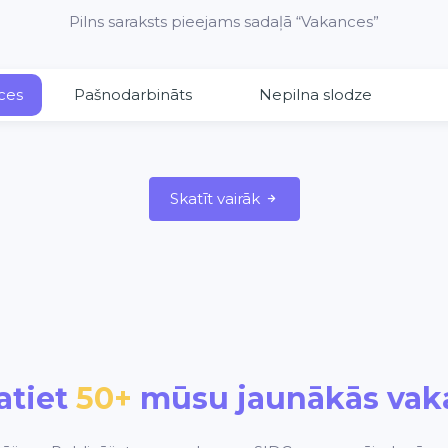
Pilns saraksts pieejams sadaļā “Vakances”
ces
Pašnodarbināts
Nepilna slodze
Skatīt vairāk
atiet
50+
mūsu jaunākās vak