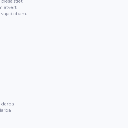
piesaistiet
m atvērti
u vajadzībām.
ā darba
darba