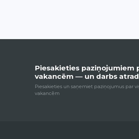
Piesakieties paziņojumiem 
vakancēm — un darbs atradīs
Piesakieties un saņemiet paziņojumus par v
vakancēm