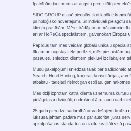
īpatnībām ļauj mums ar augstu precizitāti piemeklē
SIDC GROUP atlasē piedalās tikai labākie kandidāti.
psiholoģisko novērtējumu un individuāli pielāgotu sa
klientu prasībām. Mēs strādājam ar mājsaimniecības
arī ar HoReCa speciālistiem, galvenokārt Eiropas un
Papildus tam mēs veicam globālu unikālu speciālist
tīklam un augstajai ekspertīzei, mēs piesaistām augs
pasaules, sniedzot klientiem piekļuvi izcilākajiem ta
Mūsu pakalpojumi sniedzas tālāk par tradicionālo a
Search, Head Hunting, karjeras konsultācijas, apmāc
atbalstu - tādējādi risinot gan esošās, gan nākotne
Mēs dziļi izprotam katra klienta uzņēmuma kultūru
pielāgotas individuāli, nodrošinot ātru jauno darbiniek
25 gadu pieredze sadarbībā ar vadošajiem kruīzu
luksusa jahtām padara mūs par autoritāti jūras se
apkalpošanas standartus un izcilu kvalitāti visā pas