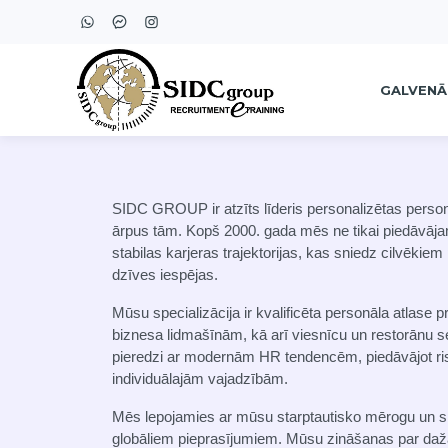
GALVENĀ
SIDC GROUP ir atzīts līderis personalizētas personā
ārpus tām. Kopš 2000. gada mēs ne tikai piedāvāj
stabilas karjeras trajektorijas, kas sniedz cilvēkie
dzīves iespējas.
Mūsu specializācija ir kvalificēta personāla atlase
biznesa lidmašīnām, kā arī viesnīcu un restorānu
pieredzi ar modernām HR tendencēm, piedāvājot risi
individuālajām vajadzībām.
Mēs lepojamies ar mūsu starptautisko mērogu un spē
globāliem pieprasījumiem. Mūsu zināšanas par daž