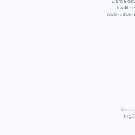
Darba devē
kvalific
sadarbībai u
Mēs pu
tirg