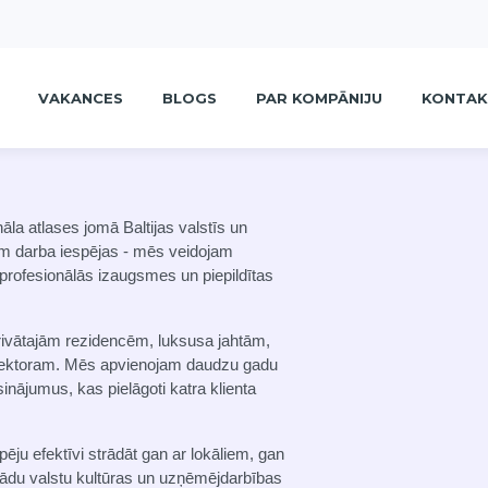
VAKANCES
BLOGS
PAR KOMPĀNIJU
KONTAK
la atlases jomā Baltijas valstīs un
am darba iespējas - mēs veidojam
m profesionālās izaugsmes un piepildītas
 privātajām rezidencēm, luksusa jahtām,
 sektoram. Mēs apvienojam daudzu gadu
nājumus, kas pielāgoti katra klienta
ju efektīvi strādāt gan ar lokāliem, gan
ādu valstu kultūras un uzņēmējdarbības