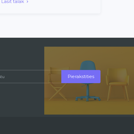
Lasīt tālāk
Pierakstities