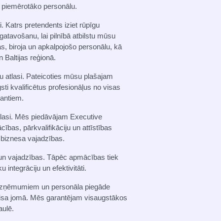
t piemērotāko personālu.
 Katrs pretendents iziet rūpīgu
gatavošanu, lai pilnībā atbilstu mūsu
, biroja un apkalpojošo personālu, kā
 Baltijas reģionā.
u atlasi. Pateicoties mūsu plašajam
ti kvalificētus profesionāļus no visas
lantiem.
tlasi. Mēs piedāvājam Executive
ības, pārkvalifikāciju un attīstības
s biznesa vajadzības.
 un vajadzības. Tāpēc apmācības tiek
u integrāciju un efektivitāti.
 uzņēmumiem un personāla piegāde
rvisa jomā. Mēs garantējam visaugstākos
aulē.