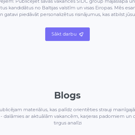
jiem: Publicējiet savas vakances SIDC group mājaslapā un 
ētus kandidātus no Baltijas valstīm un visas Eiropas. Mēs esa
n gatavi piedāvāt personalizētus risinājumus, kas atbilst jūs
Sākt darbu
Blogs
blicējam materiālus, kas palīdz orientēties strauji mainīgaj
ū - dalāmies ar aktuālām vakancēm, karjeras padomiem un 
tirgus analīzi