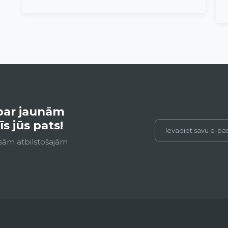
par jaunām
 jūs pats!
isām atbilstošajām