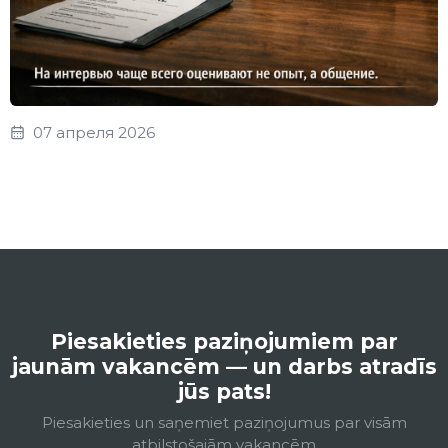
07 апреля 2026
Piesakieties paziņojumiem par
jaunām vakancēm — un darbs atradīs
jūs pats!
Piesakieties un saņemiet paziņojumus par visām
atbilstošajām vakancēm